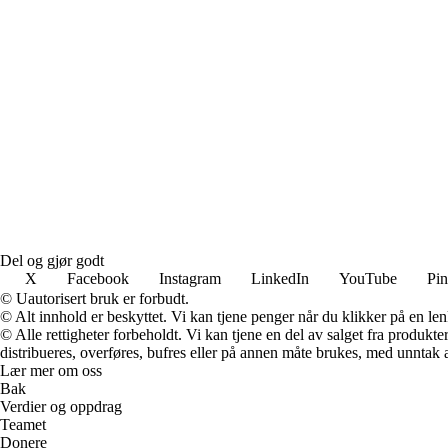
Del og gjør godt
X
Facebook
Instagram
LinkedIn
YouTube
Pin
© Uautorisert bruk er forbudt.
© Alt innhold er beskyttet. Vi kan tjene penger når du klikker på en lenk
© Alle rettigheter forbeholdt. Vi kan tjene en del av salget fra produk
distribueres, overføres, bufres eller på annen måte brukes, med unntak av
Lær mer om oss
Bak
Verdier og oppdrag
Teamet
Donere