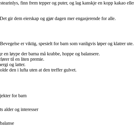
arinlys, finn frem tepper og puter, og lag kanskje en kopp kakao eller v
 Det gir dem eierskap og gjør dagen mer engasjerende for alle.
Bevegelse er viktig, spesielt for barn som vanligvis løper og klatrer ute.
lage en løype der barna må krabbe, hoppe og balansere.
rer til en liten premie.
rgi og latter.
de den i lufta uten at den treffer gulvet.
ekter for barn
s alder og interesser
 balanse