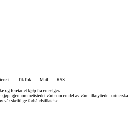
terest
TikTok
Mail
RSS
e og foretar et kjøp fra en selger.
ter kjøpt gjennom nettstedet vårt som en del av våre tilknyttede partner
 vår skriftlige forhåndstillatelse.