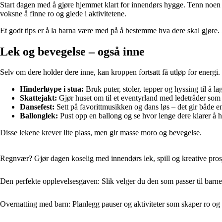
Start dagen med å gjøre hjemmet klart for innendørs hygge. Tenn noen ste
voksne å finne ro og glede i aktivitetene.
Et godt tips er å la barna være med på å bestemme hva dere skal gjøre.
Lek og bevegelse – også inne
Selv om dere holder dere inne, kan kroppen fortsatt få utløp for energi. 
Hinderløype i stua:
Bruk puter, stoler, tepper og hyssing til å 
Skattejakt:
Gjør huset om til et eventyrland med ledetråder som fø
Dansefest:
Sett på favorittmusikken og dans løs – det gir både ene
Ballonglek:
Pust opp en ballong og se hvor lenge dere klarer å hol
Disse lekene krever lite plass, men gir masse moro og bevegelse.
Regnvær? Gjør dagen koselig med innendørs lek, spill og kreative prosj
Den perfekte opplevelsesgaven: Slik velger du den som passer til barnet
Overnatting med barn: Planlegg pauser og aktiviteter som skaper ro og