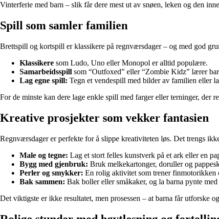
Vinterferie med barn – slik får dere mest ut av snøen, leken og den in
Spill som samler familien
Brettspill og kortspill er klassikere på regnværsdager – og med god g
Klassikere
som Ludo, Uno eller Monopol er alltid populære.
Samarbeidsspill
som “Outfoxed” eller “Zombie Kidz” lærer barn
Lag egne spill:
Tegn et vendespill med bilder av familien eller la
For de minste kan dere lage enkle spill med farger eller terninger, der re
Kreative prosjekter som vekker fantasien
Regnværsdager er perfekte for å slippe kreativiteten løs. Det trengs ikk
Male og tegne:
Lag et stort felles kunstverk på et ark eller en pa
Bygg med gjenbruk:
Bruk melkekartonger, doruller og pappesker 
Perler og smykker:
En rolig aktivitet som trener finmotorikken og
Bak sammen:
Bak boller eller småkaker, og la barna pynte med g
Det viktigste er ikke resultatet, men prosessen – at barna får utforske o
Rolige stunder med høytlesning og fortellin