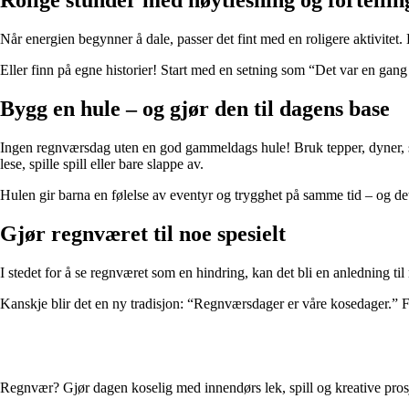
Når energien begynner å dale, passer det fint med en roligere aktivitet.
Eller finn på egne historier! Start med en setning som “Det var en gan
Bygg en hule – og gjør den til dagens base
Ingen regnværsdag uten en god gammeldags hule! Bruk tepper, dyner, st
lese, spille spill eller bare slappe av.
Hulen gir barna en følelse av eventyr og trygghet på samme tid – og det 
Gjør regnværet til noe spesielt
I stedet for å se regnværet som en hindring, kan det bli en anledning ti
Kanskje blir det en ny tradisjon: “Regnværsdager er våre kosedager.”
Regnvær? Gjør dagen koselig med innendørs lek, spill og kreative prosj