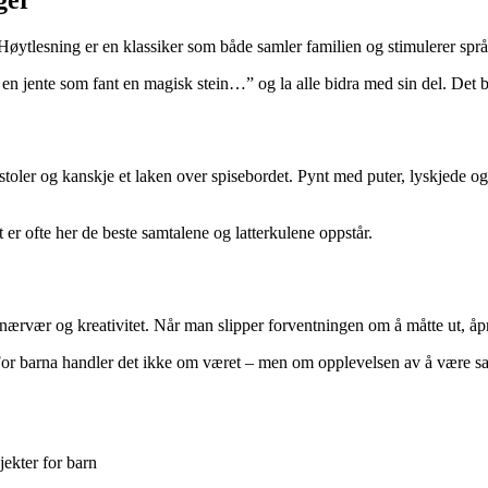
 Høytlesning er en klassiker som både samler familien og stimulerer språ
g en jente som fant en magisk stein…” og la alle bidra med sin del. Det
oler og kanskje et laken over spisebordet. Pynt med puter, lyskjede o
er ofte her de beste samtalene og latterkulene oppstår.
l nærvær og kreativitet. Når man slipper forventningen om å måtte ut, åp
 For barna handler det ikke om været – men om opplevelsen av å være 
ekter for barn