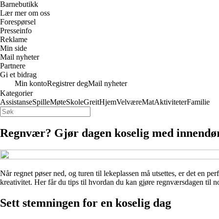
Barnebutikk
Lær mer om oss
Forespørsel
Presseinfo
Reklame
Min side
Mail nyheter
Partnere
Gi et bidrag
Min konto
Registrer deg
Mail nyheter
Kategorier
Assistanse
Spille
Møte
Skole
Greit
Hjem
Velvære
Mat
Aktiviteter
Familie
Regnvær? Gjør dagen koselig med innendørs 
Når regnet pøser ned, og turen til lekeplassen må utsettes, er det en per
kreativitet. Her får du tips til hvordan du kan gjøre regnværsdagen til no
Sett stemningen for en koselig dag