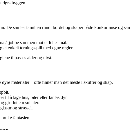
nendørs hyggen
runn. De samler familien rundt bordet og skaper både konkurranse og sa
a å jobbe sammen mot et felles mål.
g et enkelt terningsspill med egne regler.
glene tilpasses alder og nivå.
e dyre materialer – ofte finner man det meste i skuffer og skap.
ppbit.
til å lage hus, biler eller fantasidyr.
 gir flotte resultater.
lasur og strøssel.
g bruke fantasien.
ger