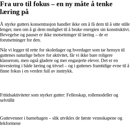
Fra uro til fokus – en ny måte å tenke
læring på
Å styrke gutters konsentrasjon handler ikke om å få dem til å sitte stille
lenger, men om å gi dem mulighet til å bruke energien sin konstruktivt.
Bevegelse og pauser er ikke motsetninger til læring – de er
forutsetninger for den.
Når vi legger til rette for skoledager og hverdager som tar hensyn til
guttenes naturlige behov for aktivitet, får vi ikke bare roligere
klasserom, men også gladere og mer engasjerte elever. Det er en
investering i både læring og trivsel – og i guttenes framtidige evne til å
finne fokus i en verden full av inntrykk.
Fritidsaktiviteter som styrker gutter: Fellesskap, rollemodeller og
selvtillit
Guttevenner i barnehagen – slik utvikles de første vennskapene og
lekformene