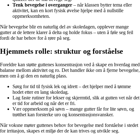
Tenk bevegelse i overganger
– når klassen bytter tema eller
aktivitet, kan en kort fysisk øvelse hjelpe med å nullstille
oppmerksomheten.
Når bevegelse blir en naturlig del av skoledagen, opplever mange
gutter at de lettere klarer å delta og holde fokus – uten å føle seg feil
fordi de har behov for å røre på seg.
Hjemmets rolle: struktur og forståelse
Foreldre kan støtte guttenes konsentrasjon ved å skape en hverdag med
balanse mellom aktivitet og ro. Det handler ikke om å fjerne bevegelse,
men om å gi den en naturlig plass.
Sørg for tid til fysisk lek og idrett – det hjelper med å tømme
hodet etter en lang skoledag.
Lag faste rutiner for lekser og skjermtid, slik at gutten vet når det
er tid for arbeid og når det er fri.
Vær oppmerksom på søvn – mange gutter får for lite søvn, og
trøtthet kan forsterke uro og konsentrasjonsvansker.
Når voksne møter guttenes behov for bevegelse med forståelse i stedet
for irritasjon, skapes et miljø der de kan trives og utvikle seg.