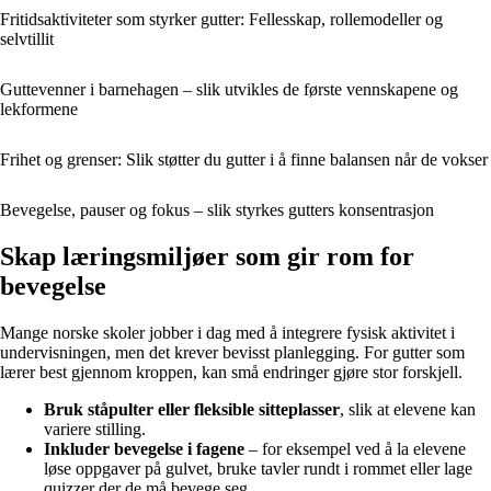
Fritidsaktiviteter som styrker gutter: Fellesskap, rollemodeller og
selvtillit
Guttevenner i barnehagen – slik utvikles de første vennskapene og
lekformene
Frihet og grenser: Slik støtter du gutter i å finne balansen når de vokser
Bevegelse, pauser og fokus – slik styrkes gutters konsentrasjon
Skap læringsmiljøer som gir rom for
bevegelse
Mange norske skoler jobber i dag med å integrere fysisk aktivitet i
undervisningen, men det krever bevisst planlegging. For gutter som
lærer best gjennom kroppen, kan små endringer gjøre stor forskjell.
Bruk ståpulter eller fleksible sitteplasser
, slik at elevene kan
variere stilling.
Inkluder bevegelse i fagene
– for eksempel ved å la elevene
løse oppgaver på gulvet, bruke tavler rundt i rommet eller lage
quizzer der de må bevege seg.