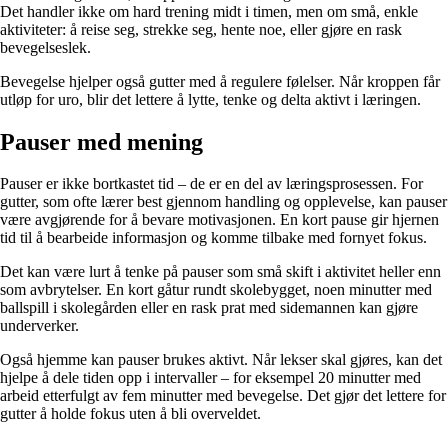
Det handler ikke om hard trening midt i timen, men om små, enkle
aktiviteter: å reise seg, strekke seg, hente noe, eller gjøre en rask
bevegelseslek.
Bevegelse hjelper også gutter med å regulere følelser. Når kroppen får
utløp for uro, blir det lettere å lytte, tenke og delta aktivt i læringen.
Pauser med mening
Pauser er ikke bortkastet tid – de er en del av læringsprosessen. For
gutter, som ofte lærer best gjennom handling og opplevelse, kan pauser
være avgjørende for å bevare motivasjonen. En kort pause gir hjernen
tid til å bearbeide informasjon og komme tilbake med fornyet fokus.
Det kan være lurt å tenke på pauser som små skift i aktivitet heller enn
som avbrytelser. En kort gåtur rundt skolebygget, noen minutter med
ballspill i skolegården eller en rask prat med sidemannen kan gjøre
underverker.
Også hjemme kan pauser brukes aktivt. Når lekser skal gjøres, kan det
hjelpe å dele tiden opp i intervaller – for eksempel 20 minutter med
arbeid etterfulgt av fem minutter med bevegelse. Det gjør det lettere for
gutter å holde fokus uten å bli overveldet.