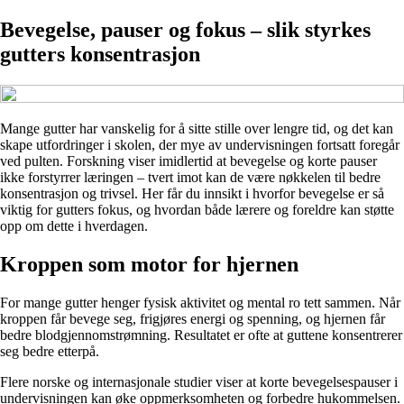
Bevegelse, pauser og fokus – slik styrkes
gutters konsentrasjon
Mange gutter har vanskelig for å sitte stille over lengre tid, og det kan
skape utfordringer i skolen, der mye av undervisningen fortsatt foregår
ved pulten. Forskning viser imidlertid at bevegelse og korte pauser
ikke forstyrrer læringen – tvert imot kan de være nøkkelen til bedre
konsentrasjon og trivsel. Her får du innsikt i hvorfor bevegelse er så
viktig for gutters fokus, og hvordan både lærere og foreldre kan støtte
opp om dette i hverdagen.
Kroppen som motor for hjernen
For mange gutter henger fysisk aktivitet og mental ro tett sammen. Når
kroppen får bevege seg, frigjøres energi og spenning, og hjernen får
bedre blodgjennomstrømning. Resultatet er ofte at guttene konsentrerer
seg bedre etterpå.
Flere norske og internasjonale studier viser at korte bevegelsespauser i
undervisningen kan øke oppmerksomheten og forbedre hukommelsen.