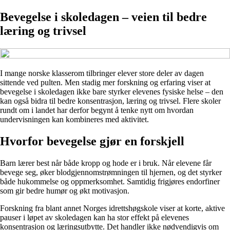
Bevegelse i skoledagen – veien til bedre
læring og trivsel
I mange norske klasserom tilbringer elever store deler av dagen
sittende ved pulten. Men stadig mer forskning og erfaring viser at
bevegelse i skoledagen ikke bare styrker elevenes fysiske helse – den
kan også bidra til bedre konsentrasjon, læring og trivsel. Flere skoler
rundt om i landet har derfor begynt å tenke nytt om hvordan
undervisningen kan kombineres med aktivitet.
Hvorfor bevegelse gjør en forskjell
Barn lærer best når både kropp og hode er i bruk. Når elevene får
bevege seg, øker blodgjennomstrømningen til hjernen, og det styrker
både hukommelse og oppmerksomhet. Samtidig frigjøres endorfiner
som gir bedre humør og økt motivasjon.
Forskning fra blant annet Norges idrettshøgskole viser at korte, aktive
pauser i løpet av skoledagen kan ha stor effekt på elevenes
konsentrasjon og læringsutbytte. Det handler ikke nødvendigvis om