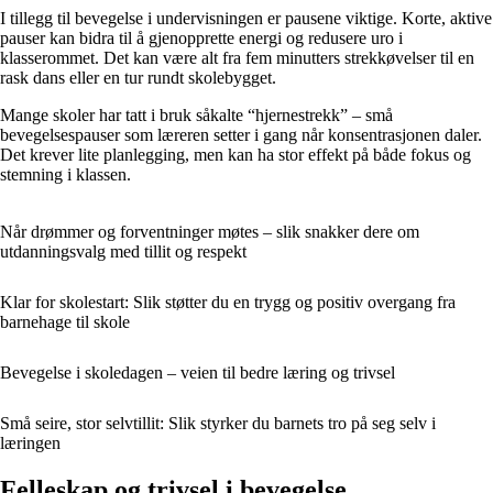
I tillegg til bevegelse i undervisningen er pausene viktige. Korte, aktive
pauser kan bidra til å gjenopprette energi og redusere uro i
klasserommet. Det kan være alt fra fem minutters strekkøvelser til en
rask dans eller en tur rundt skolebygget.
Mange skoler har tatt i bruk såkalte “hjernestrekk” – små
bevegelsespauser som læreren setter i gang når konsentrasjonen daler.
Det krever lite planlegging, men kan ha stor effekt på både fokus og
stemning i klassen.
Når drømmer og forventninger møtes – slik snakker dere om
utdanningsvalg med tillit og respekt
Klar for skolestart: Slik støtter du en trygg og positiv overgang fra
barnehage til skole
Bevegelse i skoledagen – veien til bedre læring og trivsel
Små seire, stor selvtillit: Slik styrker du barnets tro på seg selv i
læringen
Felleskap og trivsel i bevegelse