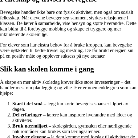
Bevegelse handler ikke bare om fysisk aktivitet, men også om sosialt
fellesskap. Når elevene beveger seg sammen, styrkes relasjonene i
klassen. De lærer å samarbeide, vise hensyn og støtte hverandre. Dette
kan bidra til å forebygge mobbing og skape et tryggere og mer
inkluderende skolemiljø.
For elever som har ekstra behov for å bruke kroppen, kan bevegelse
være nøkkelen til bedre trivsel og mestring. De får brukt energien sin
på en positiv måte og opplever suksess på nye arenaer.
Slik kan skolen komme i gang
Å skape en mer aktiv skoledag krever ikke store investeringer – det
handler mest om planlegging og vilje. Her er noen enkle grep som kan
hjelpe:
Start i det små
– legg inn korte bevegelsespauser i løpet av
dagen.
Del erfaringer
– lærere kan inspirere hverandre med ideer og
aktiviteter.
Bruk nærmiljøet
– skolegården, gymsalen eller nærliggende
naturområder kan brukes som læringsarenaer.
Involver elevene
– la dem komme med forslag til aktiviteter de