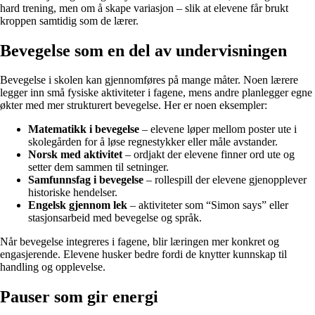
hard trening, men om å skape variasjon – slik at elevene får brukt
kroppen samtidig som de lærer.
Bevegelse som en del av undervisningen
Bevegelse i skolen kan gjennomføres på mange måter. Noen lærere
legger inn små fysiske aktiviteter i fagene, mens andre planlegger egne
økter med mer strukturert bevegelse. Her er noen eksempler:
Matematikk i bevegelse
– elevene løper mellom poster ute i
skolegården for å løse regnestykker eller måle avstander.
Norsk med aktivitet
– ordjakt der elevene finner ord ute og
setter dem sammen til setninger.
Samfunnsfag i bevegelse
– rollespill der elevene gjenopplever
historiske hendelser.
Engelsk gjennom lek
– aktiviteter som “Simon says” eller
stasjonsarbeid med bevegelse og språk.
Når bevegelse integreres i fagene, blir læringen mer konkret og
engasjerende. Elevene husker bedre fordi de knytter kunnskap til
handling og opplevelse.
Pauser som gir energi