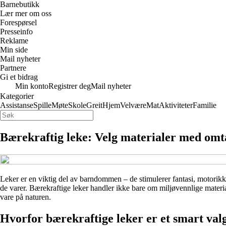
Barnebutikk
Lær mer om oss
Forespørsel
Presseinfo
Reklame
Min side
Mail nyheter
Partnere
Gi et bidrag
Min konto
Registrer deg
Mail nyheter
Kategorier
Assistanse
Spille
Møte
Skole
Greit
Hjem
Velvære
Mat
Aktiviteter
Familie
Bærekraftig leke: Velg materialer med omt
Leker er en viktig del av barndommen – de stimulerer fantasi, motorikk 
de varer. Bærekraftige leker handler ikke bare om miljøvennlige materi
vare på naturen.
Hvorfor bærekraftige leker er et smart val