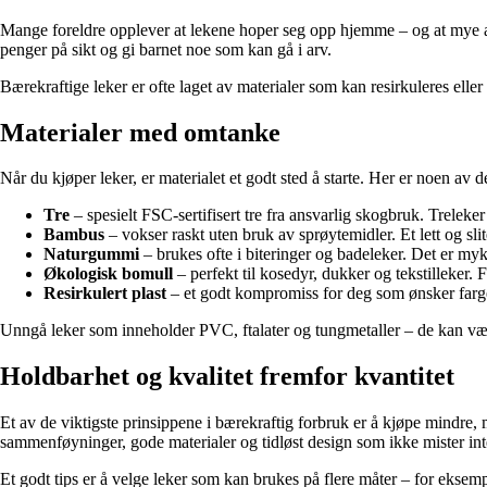
Mange foreldre opplever at lekene hoper seg opp hjemme – og at mye av de
penger på sikt og gi barnet noe som kan gå i arv.
Bærekraftige leker er ofte laget av materialer som kan resirkuleres eller
Materialer med omtanke
Når du kjøper leker, er materialet et godt sted å starte. Her er noen av 
Tre
– spesielt FSC-sertifisert tre fra ansvarlig skogbruk. Treleker
Bambus
– vokser raskt uten bruk av sprøytemidler. Et lett og slites
Naturgummi
– brukes ofte i biteringer og badeleker. Det er mykt
Økologisk bomull
– perfekt til kosedyr, dukker og tekstilleker.
Resirkulert plast
– et godt kompromiss for deg som ønsker farge
Unngå leker som inneholder PVC, ftalater og tungmetaller – de kan være
Holdbarhet og kvalitet fremfor kvantitet
Et av de viktigste prinsippene i bærekraftig forbruk er å kjøpe mindre, 
sammenføyninger, gode materialer og tidløst design som ikke mister inter
Et godt tips er å velge leker som kan brukes på flere måter – for eksemp