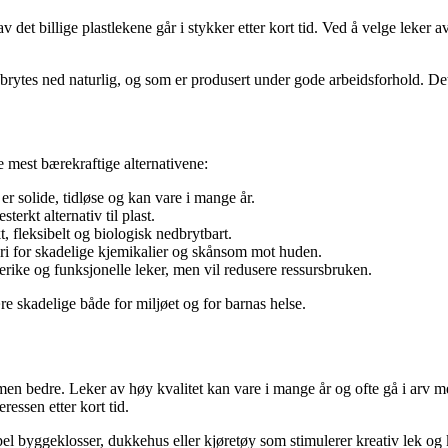
t billige plastlekene går i stykker etter kort tid. Ved å velge leker av
 brytes ned naturlig, og som er produsert under gode arbeidsforhold. Det 
de mest bærekraftige alternativene:
 er solide, tidløse og kan vare i mange år.
terkt alternativ til plast.
, fleksibelt og biologisk nedbrytbart.
 Fri for skadelige kjemikalier og skånsom mot huden.
rike og funksjonelle leker, men vil redusere ressursbruken.
 skadelige både for miljøet og for barnas helse.
men bedre. Leker av høy kvalitet kan vare i mange år og ofte gå i arv mel
essen etter kort tid.
el byggeklosser, dukkehus eller kjøretøy som stimulerer kreativ lek og k