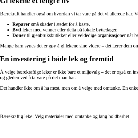
Gi lekene et lengre liv
Bærekraft handler også om hvordan vi tar vare på det vi allerede har. Ve
Reparer
små skader i stedet for å kaste.
Bytt
leker med venner eller delta på lokale byttedager.
Doner
til gjenbruksbutikker eller veldedige organisasjoner når b
Mange barn synes det er gøy å gi lekene sine videre – det lærer dem o
En investering i både lek og fremtid
Å velge bærekraftige leker er ikke bare et miljøvalg – det er også en i
og gleden ved å ta vare på det man har.
Det handler ikke om å ha mest, men om å velge med omtanke. En enkel, 
Bærekraftig leke: Velg materialer med omtanke og lang holdbarhet