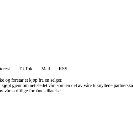
terest
TikTok
Mail
RSS
e og foretar et kjøp fra en selger.
ter kjøpt gjennom nettstedet vårt som en del av våre tilknyttede partner
 vår skriftlige forhåndstillatelse.