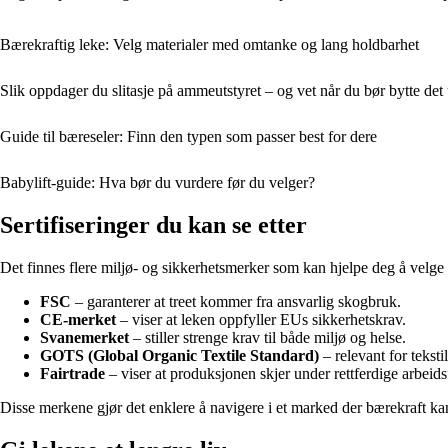
Bærekraftig leke: Velg materialer med omtanke og lang holdbarhet
Slik oppdager du slitasje på ammeutstyret – og vet når du bør bytte det 
Guide til bæreseler: Finn den typen som passer best for dere
Babylift-guide: Hva bør du vurdere før du velger?
Sertifiseringer du kan se etter
Det finnes flere miljø- og sikkerhetsmerker som kan hjelpe deg å velge 
FSC
– garanterer at treet kommer fra ansvarlig skogbruk.
CE-merket
– viser at leken oppfyller EUs sikkerhetskrav.
Svanemerket
– stiller strenge krav til både miljø og helse.
GOTS (Global Organic Textile Standard)
– relevant for tekst
Fairtrade
– viser at produksjonen skjer under rettferdige arbeids
Disse merkene gjør det enklere å navigere i et marked der bærekraft ka